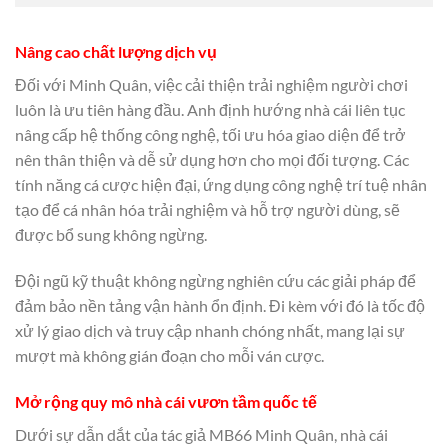
Nâng cao chất lượng dịch vụ
Đối với Minh Quân, việc cải thiện trải nghiệm người chơi
luôn là ưu tiên hàng đầu. Anh định hướng nhà cái liên tục
nâng cấp hệ thống công nghệ, tối ưu hóa giao diện để trở
nên thân thiện và dễ sử dụng hơn cho mọi đối tượng. Các
tính năng cá cược hiện đại, ứng dụng công nghệ trí tuệ nhân
tạo để cá nhân hóa trải nghiệm và hỗ trợ người dùng, sẽ
được bổ sung không ngừng.
Đội ngũ kỹ thuật không ngừng nghiên cứu các giải pháp để
đảm bảo nền tảng vận hành ổn định. Đi kèm với đó là tốc độ
xử lý giao dịch và truy cập nhanh chóng nhất, mang lại sự
mượt mà không gián đoạn cho mỗi ván cược.
Mở rộng quy mô nhà cái vươn tầm quốc tế
Dưới sự dẫn dắt của tác giả MB66 Minh Quân, nhà cái