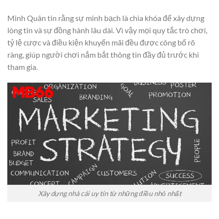
Minh Quân tin rằng sự minh bạch là chìa khóa để xây dựng
lòng tin và sự đồng hành lâu dài. Vì vậy mọi quy tắc trò chơi,
tỷ lệ cược và điều kiện khuyến mãi đều được công bố rõ
ràng, giúp người chơi nắm bắt thông tin đầy đủ trước khi
tham gia.
Xây dựng nhà cái uy tín từ những điều nhỏ nhất