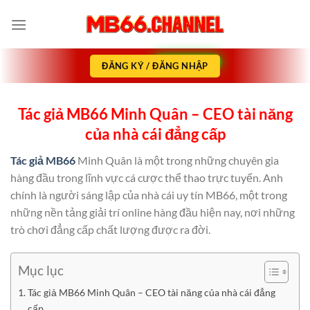
Bỏ
qua
nội
dung
ĐĂNG KÝ / ĐĂNG NHẬP
Tác giả MB66 Minh Quân – CEO tài năng
của nhà cái đẳng cấp
Tác giả MB66
Minh Quân là một trong những chuyên gia
hàng đầu trong lĩnh vực cá cược thể thao trực tuyến. Anh
chính là người sáng lập của nhà cái uy tín MB66, một trong
những nền tảng giải trí online hàng đầu hiện nay, nơi những
trò chơi đẳng cấp chất lượng được ra đời.
Mục lục
Tác giả MB66 Minh Quân – CEO tài năng của nhà cái đẳng
cấp