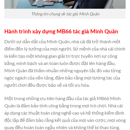
Thông tin chung về tác giả Minh Quân
Hành trình xây dựng MB66 tác giả Minh Quân
Dưới sự dẫn dắt của Minh Quân, nhà cái đã trở thành một
điểm đến lý tưởng của mọi người. Sứ mệnh của nhà cái chính
là kiến tạo một không gian giải trí trực tuyến nơi sự công
bằng, minh bạch và an toàn luôn được đặt lên hàng đầu.
Minh Quân đã thấm nhuần những nguyên tắc đó vào từng
ngóc ngách của nền tảng, đảm bảo rằng mọi tương tác của
người chơi đều được bảo vệ và tối ưu hóa.
Một trong những ưu tiên hàng đầu của tác giả MB66 Minh
Quân là đảm bảo tính công bằng trong mọi trò chơi. Nhà cái
áp dụng các thuật toán công nghệ cao và hệ thống kiểm định
độc lập để đảm bảo rằng kết quả của mọi ván cược, mọi vòng
quay đều hoàn toàn ngẫu nhiên và không thể bị thao túng.