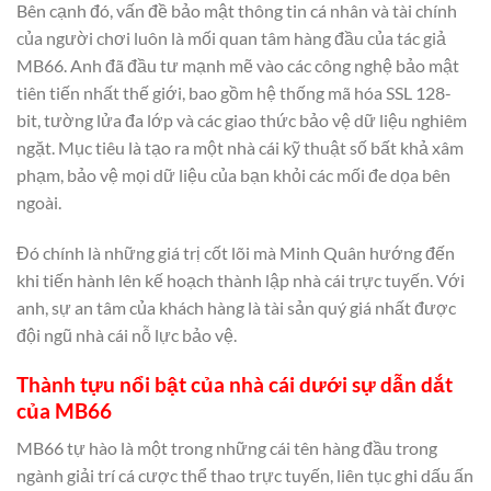
Bên cạnh đó, vấn đề bảo mật thông tin cá nhân và tài chính
của người chơi luôn là mối quan tâm hàng đầu của tác giả
MB66. Anh đã đầu tư mạnh mẽ vào các công nghệ bảo mật
tiên tiến nhất thế giới, bao gồm hệ thống mã hóa SSL 128-
bit, tường lửa đa lớp và các giao thức bảo vệ dữ liệu nghiêm
ngặt. Mục tiêu là tạo ra một nhà cái kỹ thuật số bất khả xâm
phạm, bảo vệ mọi dữ liệu của bạn khỏi các mối đe dọa bên
ngoài.
Đó chính là những giá trị cốt lõi mà Minh Quân hướng đến
khi tiến hành lên kế hoạch thành lập nhà cái trực tuyến. Với
anh, sự an tâm của khách hàng là tài sản quý giá nhất được
đội ngũ nhà cái nỗ lực bảo vệ.
Thành tựu nổi bật của nhà cái dưới sự dẫn dắt
của MB66
MB66 tự hào là một trong những cái tên hàng đầu trong
ngành giải trí cá cược thể thao trực tuyến, liên tục ghi dấu ấn