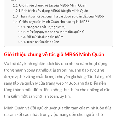
Giới thiệu chung về tác giả MB66 Minh Quân
Hành trình xây dựng MB66 tác giả Minh Quân
Thành tựu nổi bật của nhà cái dưới sự dẫn dắt của MB66
Chiến lược của Minh Quân cho tương lai MB66
Nâng cao chất lượng dịch vụ
Mở rộng quy mô nhà cái vươn tầm quốc tế
Đổi mới đa dạng sản phẩm
Trách nhiệm cộng đồng
Giới thiệu chung về tác giả MB66 Minh Quân
Với bề dày kinh nghiệm tích lũy qua nhiều năm hoạt động
trong ngành công nghiệp giải trí online, anh đã xây dựng
được vị thế vững chắc là một chuyên gia hàng đầu. Là người
sáng lập và quản lý của trang web MB66, anh đã biến nền
tảng thành một điểm đến không thể thiếu cho những ai cần
tìm kiếm một sân chơi an toàn, uy tín.
Minh Quân và đội ngũ chuyên gia tận tâm của mình luôn đặt
ra cam kết cao nhất trong việc mang đến cho người chơi