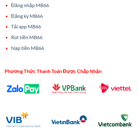
Đăng nhập MB66
Đăng ký MB66
Tải app MB66
Rút tiền MB66
Nạp tiền MB66
Phương Thức Thanh Toán Được Chấp Nhận