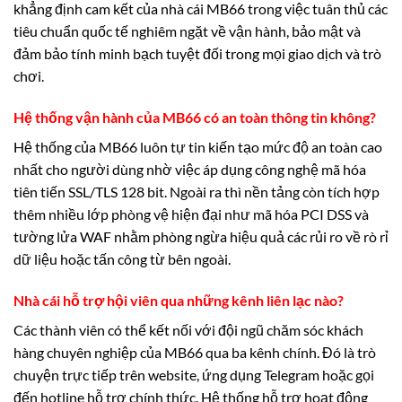
khẳng định cam kết của nhà cái MB66 trong việc tuân thủ các
tiêu chuẩn quốc tế nghiêm ngặt về vận hành, bảo mật và
đảm bảo tính minh bạch tuyệt đối trong mọi giao dịch và trò
chơi.
Hệ thống vận hành của MB66 có an toàn thông tin không?
Hệ thống của MB66 luôn tự tin kiến tạo mức độ an toàn cao
nhất cho người dùng nhờ việc áp dụng công nghệ mã hóa
tiên tiến SSL/TLS 128 bit. Ngoài ra thì nền tảng còn tích hợp
thêm nhiều lớp phòng vệ hiện đại như mã hóa PCI DSS và
tường lửa WAF nhằm phòng ngừa hiệu quả các rủi ro về rò rỉ
dữ liệu hoặc tấn công từ bên ngoài.
Nhà cái hỗ trợ hội viên qua những kênh liên lạc nào?
Các thành viên có thể kết nối với đội ngũ chăm sóc khách
hàng chuyên nghiệp của MB66 qua ba kênh chính. Đó là trò
chuyện trực tiếp trên website, ứng dụng Telegram hoặc gọi
đến hotline hỗ trợ chính thức. Hệ thống hỗ trợ hoạt động