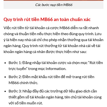
Các bước nạp tiền MB66
Quy trình rút tiền MB66 an toàn chuẩn xác
Việc rút tiền từ tài khoản cá cược MB66 diễn ra rất nhanh
chóng và thuận tiện nếu thực hiện theo đúng quy trình. Lưu
ý là hiện nay nhà cái chỉ cho phép nhận thưởng qua tài khoản
ngân hàng, Quy trình rút thưởng từ tài khoản nhà cái về tài
khoản ngân hàng cá nhân được thực hiện như sau:
Bước 1: Đăng nhập tài khoản cược và chọn mục “Rút tiền
trực tuyến” trong mục Information.
Bước 2: Điền mật khẩu rút tiền để mở trang rút tiền
MB66 chính thức.
Bước 3: Nhập đầy đủ các trường dữ liệu giao dịch cần
thiết gồm số tài khoản ngân hàng, tên chủ tài khoản cùng
với số tiền muốn rút.