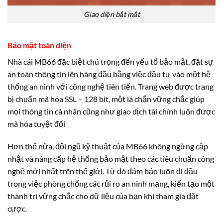
Giao diện bắt mắt
Bảo mật toàn diện
Nhà cái MB66 đặc biệt chú trọng đến yếu tố bảo mật, đặt sự
an toàn thông tin lên hàng đầu bằng việc đầu tư vào một hệ
thống an ninh với công nghệ tiên tiến. Trang web được trang
bị chuẩn mã hóa SSL – 128 bit, một lá chắn vững chắc giúp
mọi thông tin cá nhân cũng như giao dịch tài chính luôn được
mã hóa tuyệt đối
Hơn thế nữa, đội ngũ kỹ thuật của MB66 không ngừng cập
nhật và nâng cấp hệ thống bảo mật theo các tiêu chuẩn công
nghệ mới nhất trên thế giới. Từ đó đảm bảo luôn đi đầu
trong việc phòng chống các rủi ro an ninh mạng, kiến tạo một
thành trì vững chắc cho dữ liệu của bạn khi tham gia đặt
cược.