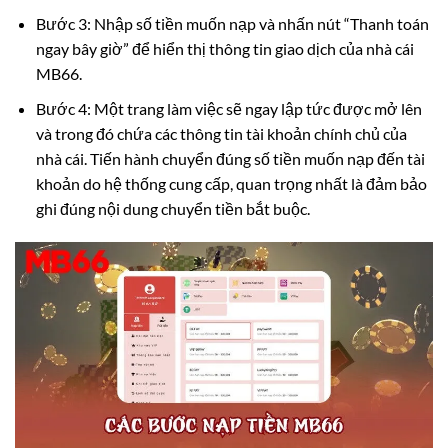
Bước 3: Nhập số tiền muốn nạp và nhấn nút “Thanh toán
ngay bây giờ” để hiển thị thông tin giao dịch của nhà cái
MB66.
Bước 4: Một trang làm việc sẽ ngay lập tức được mở lên
và trong đó chứa các thông tin tài khoản chính chủ của
nhà cái. Tiến hành chuyển đúng số tiền muốn nạp đến tài
khoản do hệ thống cung cấp, quan trọng nhất là đảm bảo
ghi đúng nội dung chuyển tiền bắt buộc.