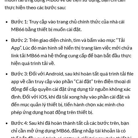
thực hiện theo các bước sau:
Bước 1: Truy cập vào trang chủ chính thức của nhà cái
MB66 bằng thiết bị muốn cài đặt.
Bước 2: Trên giao diện chính, tìm và bấm vào mục “Tải
App”. Lúc đó màn hình sẽ hiển thị trang làm việc mới chứa
link tải MB66 mà hệ thống cung cấp để bạn bắt đầu thực
hiện quá trình tải về.
Bước 3: Đối với Android, sau khi hoàn tất quá trình tải file
app về cần truy cập vào phần “Cài đặt” trên điện thoại di
động để cấp quyền cài đặt ứng dụng từ nguồn không xác
định. Đối với iOS, khi đã tải xong hãy vào phần cài đặt và
đến mục quản lý thiết bị, tiến hành chọn xác minh cho
phép ứng dụng hoạt động trên thiết bị.
Bước 4: Sau khi đã hoàn thành tất cả các bước trên, bạn
chỉ cần mở ứng dụng MB66, đăng nhập tài khoản là có