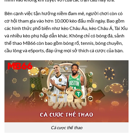
Bên cạnh việc tận hưởng niềm đam mê, người chơi còn có
cơ hội tham gia vào hơn 10.000 kèo đấu mỗi ngày. Bao gồm
các hình thức phổ biến như kèo Châu Âu, kèo Châu Á, Tài Xỉu
và nhiều kèo phụ hấp dẫn khác. Không chỉ có bóng đá, sảnh
thể thao MB66 còn bao gồm bóng rổ, tennis, bóng chuyền,
cầu lông và eSports, đáp ứng mọi sở thích cá cược của bạn.
Cá cược thể thao