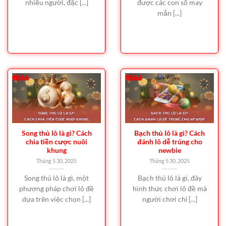
nhiều người, đặc [...]
được các con số may
mắn [...]
Song thủ lô là gì? Cách
Bạch thủ lô là gì? Cách
chia tiền cược nuôi
đánh lô dễ trúng cho
khung
newbie
Tháng 5 30, 2025
Tháng 5 30, 2025
Song thủ lô là gì, một
Bạch thủ lô là gì, đây
phương pháp chơi lô đề
hình thức chơi lô đề mà
dựa trên việc chọn [...]
người chơi chỉ [...]