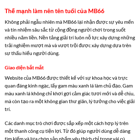
Thế mạnh làm nên tên tuổi của MB66
Không phải ngẫu nhiên mà MB66 lại nhận được sự yêu mến
và tín nhiệm sâu sắc từ cộng đồng người chơi trong suốt
nhiều năm liền. Nền tảng giải trí luôn nỗ lực xây dựng những
trải nghiệm mượt mà và vượt trội được xây dựng dựa trên
sự thấu hiểu người dùng.
Giao diện bắt mắt
Website của MB66 được thiết kế với sự khoa học và trực
quan đáng kinh ngạc, lấy gam màu xanh lá làm chủ đạo. Gam
màu xanh lá không chỉ khơi gợi cảm giác tươi mới và dễ chịu,
mà còn tạo ra một không gian thư giãn, lý tưởng cho việc giải
trí.
Các danh mục trò chơi được sắp xếp một cách hợp lý trên
một thanh công cụ tiện lợi. Từ đó giúp người dùng dễ dàng
tìm kiếm và lựa chọn sản phẩm yêu thích chỉ trong vài cú