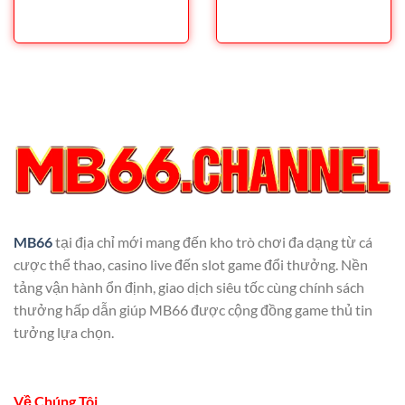
MB66
tại địa chỉ mới mang đến kho trò chơi đa dạng từ cá
cược thể thao, casino live đến slot game đổi thưởng. Nền
tảng vận hành ổn định, giao dịch siêu tốc cùng chính sách
thưởng hấp dẫn giúp MB66 được cộng đồng game thủ tin
tưởng lựa chọn.
Về Chúng Tôi