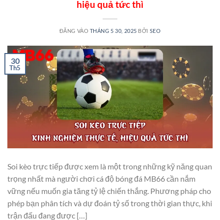
hiệu quả tức thì
ĐĂNG VÀO
THÁNG 5 30, 2025
BỞI
SEO
30
Th5
Soi kèo trực tiếp được xem là một trong những kỹ năng quan
trọng nhất mà người chơi cá độ bóng đá MB66 cần nắm
vững nếu muốn gia tăng tỷ lệ chiến thắng. Phương pháp cho
phép bạn phân tích và dự đoán tỷ số trong thời gian thực, khi
trận đấu đang được […]