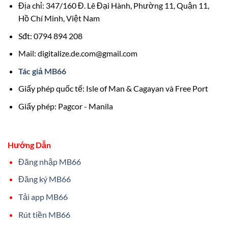
Địa chỉ:
347/160 Đ. Lê Đại Hành, Phường 11, Quận 11,
Hồ Chí Minh, Việt Nam
Sđt:
0794 894 208
Mail:
digitalize.de.com@gmail.com
Tác giả MB66
Giấy phép quốc tế: Isle of Man & Cagayan và Free Port
Giấy phép: Pagcor - Manila
Hướng Dẫn
Đăng nhập MB66
Đăng ký MB66
Tải app MB66
Rút tiền MB66