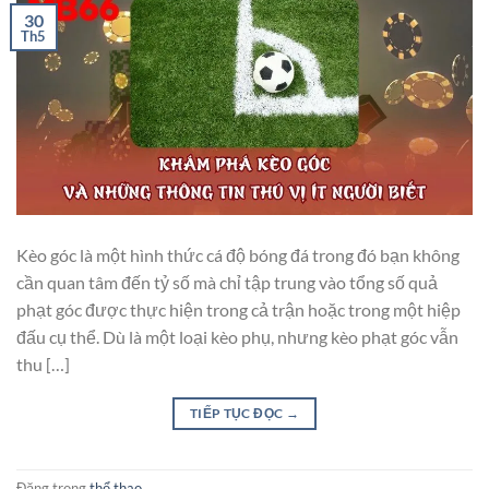
30
Th5
Kèo góc là một hình thức cá độ bóng đá trong đó bạn không
cần quan tâm đến tỷ số mà chỉ tập trung vào tổng số quả
phạt góc được thực hiện trong cả trận hoặc trong một hiệp
đấu cụ thể. Dù là một loại kèo phụ, nhưng kèo phạt góc vẫn
thu […]
TIẾP TỤC ĐỌC
→
Đăng trong
thể thao