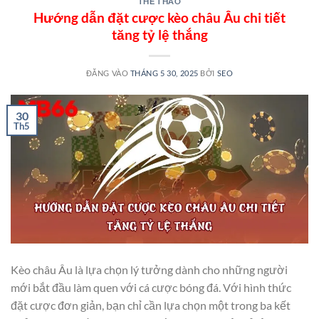
THỂ THAO
Hướng dẫn đặt cược kèo châu Âu chi tiết
tăng tỷ lệ thắng
ĐĂNG VÀO
THÁNG 5 30, 2025
BỞI
SEO
30
Th5
Kèo châu Âu là lựa chọn lý tưởng dành cho những người
mới bắt đầu làm quen với cá cược bóng đá. Với hình thức
đặt cược đơn giản, bạn chỉ cần lựa chọn một trong ba kết