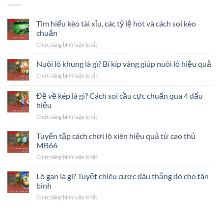
Tìm hiểu kèo tài xỉu, các tỷ lệ hot và cách soi kèo
chuẩn
Chức năng bình luận bị tắt
ở
Tìm
hiểu
Nuôi lô khung là gì? Bí kíp vàng giúp nuôi lô hiệu quả
kèo
Chức năng bình luận bị tắt
ở
tài
Nuôi
xỉu,
lô
Đề về kép là gì? Cách soi cầu cực chuẩn qua 4 dấu
các
khung
tỷ
hiệu
là
lệ
Chức năng bình luận bị tắt
ở
gì?
hot
Đề
Bí
và
về
kíp
Tuyển tập cách chơi lô xiên hiệu quả từ cao thủ
cách
kép
vàng
MB66
soi
là
giúp
kèo
Chức năng bình luận bị tắt
ở
gì?
nuôi
chuẩn
Tuyển
Cách
lô
tập
Lô gan là gì? Tuyệt chiêu cược đâu thắng đó cho tân
soi
hiệu
cách
cầu
binh
quả
chơi
cực
Chức năng bình luận bị tắt
ở
lô
chuẩn
Lô
xiên
qua
gan
hiệu
4