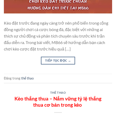
Kèo đặt trước đang ngày càng trở nên phổ biến trong cộng
đồng người chơi cá cược bóng đá, đặc biệt với những ai
thích sự chủ động và phân tích chuyên sâu trước khi trận
đấu diễn ra. Trong bài viết, MB66 sẽ hướng dẫn bạn cách
chơi kèo cược đặt trước hiệu quả […]
TIẾP TỤC ĐỌC
→
Đăng trong
thể thao
THỂ THAO
Kèo thắng thua – Nắm vững tỷ lệ thắng
thua cơ bản trong kèo