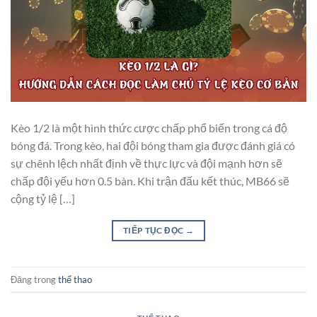
Kèo 1/2 là một hình thức cược chấp phổ biến trong cá độ
bóng đá. Trong kèo, hai đội bóng tham gia được đánh giá có
sự chênh lệch nhất định về thực lực và đội mạnh hơn sẽ
chấp đội yếu hơn 0.5 bàn. Khi trận đấu kết thúc, MB66 sẽ
cộng tỷ lệ […]
TIẾP TỤC ĐỌC
→
Đăng trong
thể thao