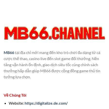
là
quả
dấu
gì?
từ
hiệu
Tuyệt
cao
chiêu
thủ
cược
MB66
đâu
thắng
đó
cho
tân
binh
MB66
tại địa chỉ mới mang đến kho trò chơi đa dạng từ cá
cược thể thao, casino live đến slot game đổi thưởng. Nền
tảng vận hành ổn định, giao dịch siêu tốc cùng chính sách
thưởng hấp dẫn giúp MB66 được cộng đồng game thủ tin
tưởng lựa chọn.
Về Chúng Tôi
Website:
https://digitalize.de.com/