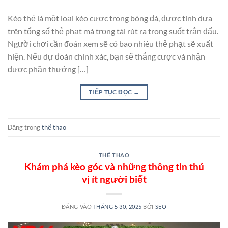
Kèo thẻ là một loại kèo cược trong bóng đá, được tính dựa
trên tổng số thẻ phạt mà trọng tài rút ra trong suốt trận đấu.
Người chơi cần đoán xem sẽ có bao nhiêu thẻ phạt sẽ xuất
hiện. Nếu dự đoán chính xác, bạn sẽ thắng cược và nhận
được phần thưởng […]
TIẾP TỤC ĐỌC
→
Đăng trong
thể thao
THỂ THAO
Khám phá kèo góc và những thông tin thú
vị ít người biết
ĐĂNG VÀO
THÁNG 5 30, 2025
BỞI
SEO