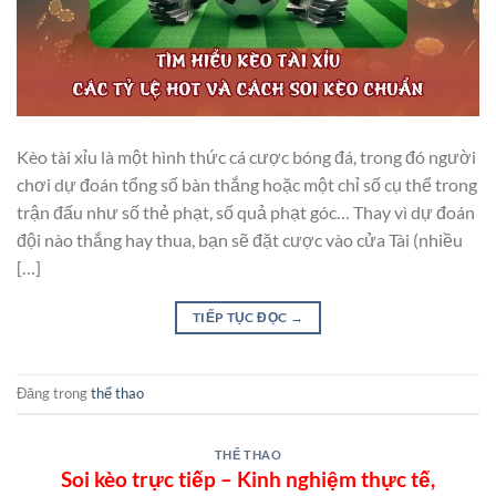
Kèo tài xỉu là một hình thức cá cược bóng đá, trong đó người
chơi dự đoán tổng số bàn thắng hoặc một chỉ số cụ thể trong
trận đấu như số thẻ phạt, số quả phạt góc… Thay vì dự đoán
đội nào thắng hay thua, bạn sẽ đặt cược vào cửa Tài (nhiều
[…]
TIẾP TỤC ĐỌC
→
Đăng trong
thể thao
THỂ THAO
Soi kèo trực tiếp – Kinh nghiệm thực tế,