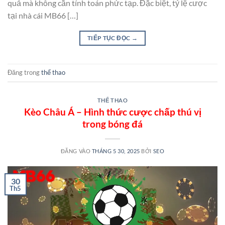
quả mà không cần tính toán phức tạp. Đặc biệt, tỷ lệ cược
tại nhà cái MB66 […]
TIẾP TỤC ĐỌC
→
Đăng trong
thể thao
THỂ THAO
Kèo Châu Á – Hình thức cược chấp thú vị
trong bóng đá
ĐĂNG VÀO
THÁNG 5 30, 2025
BỞI
SEO
30
Th5