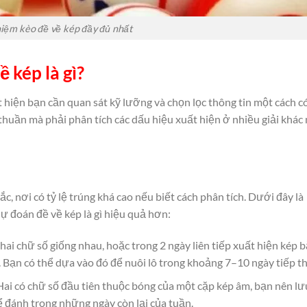
niệm kèo đề về kép đầy đủ nhất
ề kép là gì?
t hiện bạn cần quan sát kỹ lưỡng và chọn lọc thông tin một cách c
huần mà phải phân tích các dấu hiệu xuất hiện ở nhiều giải khác 
c, nơi có tỷ lệ trúng khá cao nếu biết cách phân tích. Dưới đây là
 đoán đề về kép là gì hiệu quả hơn:
n hai chữ số giống nhau, hoặc trong 2 ngày liên tiếp xuất hiện kép 
t. Bạn có thể dựa vào đó để nuôi lô trong khoảng 7–10 ngày tiếp t
ai có chữ số đầu tiên thuộc bóng của một cặp kép âm, bạn nên lưu
ể đánh trong những ngày còn lại của tuần.