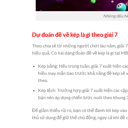
Những dấu hiệ
Dự đoán đề về kép là gì theo giải 7
Theo chia sẻ từ những người chơi lâu năm, giải
hiệu quả. Có hai dạng đoán đề về kép là gì
tại MB
Kép bằng: Nếu trong tuần, giải 7 xuất hiện các
hiệu may mắn báo trước khả năng đề kép sẽ về
theo.
Kép lệch: Trường hợp giải 7 xuất hiện các cặp 
bạn nên áp dụng chiến lược nuôi theo khung 3,
Để giảm thiểu rủi ro, bạn có thể đánh lót kép vào 
thủ sử dụng để giữ thế chủ động, ngay cả khi đề 