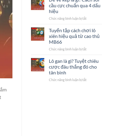
khung
hot
cầu cực chuẩn qua 4 dấu
là
và
hiệu
gì?
cách
Chức năng bình luận bị tắt
ở
Bí
soi
Đề
kíp
kèo
về
vàng
Tuyển tập cách chơi lô
chuẩn
kép
giúp
xiên hiệu quả từ cao thủ
là
nuôi
MB66
gì?
lô
Chức năng bình luận bị tắt
ở
Cách
hiệu
Tuyển
soi
quả
tập
cầu
Lô gan là gì? Tuyệt chiêu
cách
cực
cược đâu thắng đó cho
chơi
chuẩn
tân binh
lô
qua
Chức năng bình luận bị tắt
ở
xiên
4
Lô
hiệu
dấu
 nắm
gan
quả
hiệu
là
từ
t
gì?
cao
Tuyệt
thủ
chiêu
MB66
cược
đâu
thắng
đó